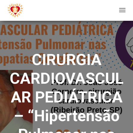
A
L
T
E
R
N
CIRURGIA
A
R
CARDIOVASCUL
N
A
V
AR PEDIÁTRICA
E
G
– “Hipertensão
A
Ç
Ã