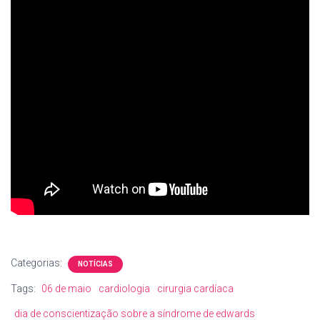
Categorias:
NOTÍCIAS
Tags:
06 de maio
cardiologia
cirurgia cardíaca
dia de conscientização sobre a síndrome de edwards