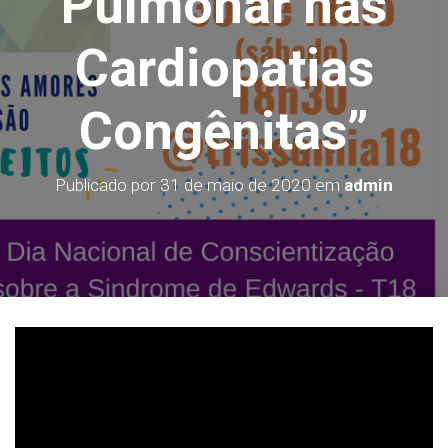
Pulmonar nas
O
Cardiopatias
Congênitas”
Publicado por
31 de maio de 2020
em
admin