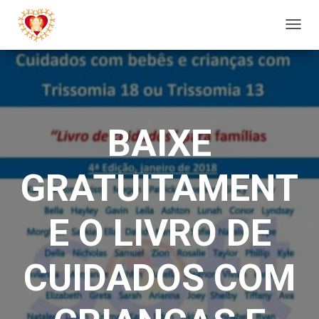
A
L
T
E
R
N
BAIXE
A
R
GRATUITAMENT
N
A
V
E O LIVRO DE
E
G
CUIDADOS COM
A
Ç
Ã