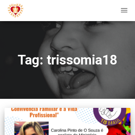
ALTE
NAV
Tag: trissomia18