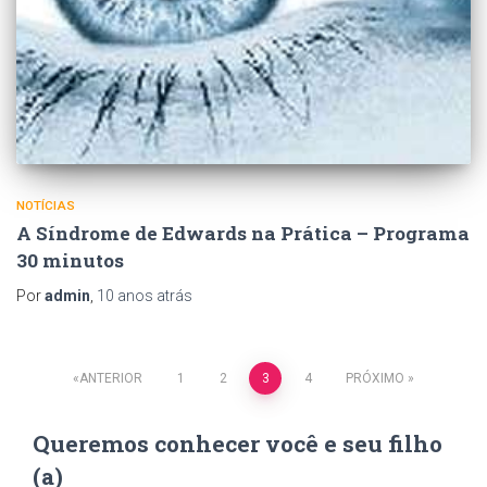
NOTÍCIAS
A Síndrome de Edwards na Prática – Programa
30 minutos
Por
admin
,
10 anos
atrás
ANTERIOR
1
2
3
4
PRÓXIMO
Navegação
Queremos conhecer você e seu filho
por
(a)